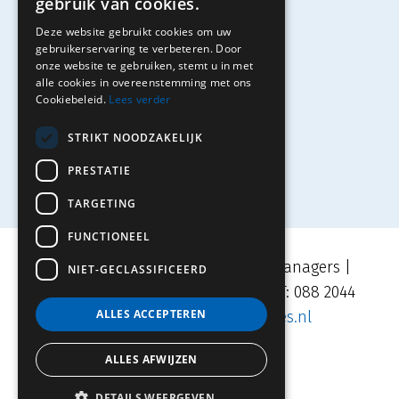
gebruik van cookies.
Studenten
Deze website gebruikt cookies om uw
Solliciteren
gebruikerservaring te verbeteren. Door
onze website te gebruiken, stemt u in met
alle cookies in overeenstemming met ons
Cookiebeleid.
Lees verder
Contact
STRIKT NOODZAKELIJK
PRESTATIE
TARGETING
FUNCTIONEEL
Movares | TRAJECT Adviseurs & Managers |
NIET-GECLASSIFICEERD
Velperplein 23, 6811 AH Arnhem | T: 088 2044
ALLES ACCEPTEREN
500 | E:
info.traject@movares.nl
ALLES AFWIJZEN
DETAILS WEERGEVEN