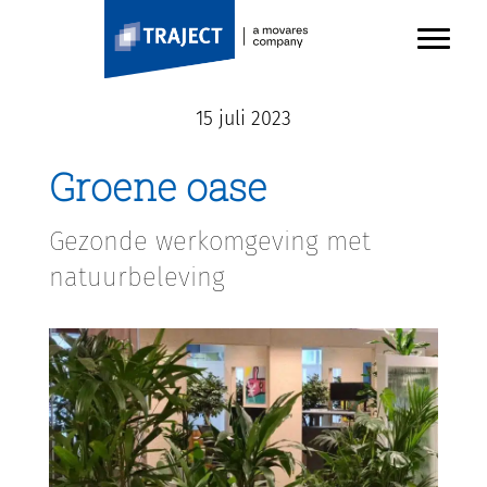
TRAJECT
Door
Toggl
naar
Header
de
Rechts
hoofd
15 juli 2023
inhoud
Groene oase
Gezonde werkomgeving met
natuurbeleving