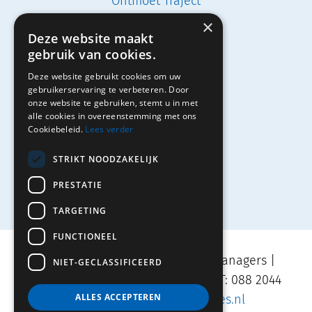
Ontmoet Traject
×
Vacatures
Deze website maakt
gebruik van cookies.
Studenten
Deze website gebruikt cookies om uw
Solliciteren
gebruikerservaring te verbeteren. Door
onze website te gebruiken, stemt u in met
alle cookies in overeenstemming met ons
Cookiebeleid.
Lees verder
Contact
STRIKT NOODZAKELIJK
PRESTATIE
TARGETING
FUNCTIONEEL
Movares | TRAJECT Adviseurs & Managers |
NIET-GECLASSIFICEERD
Velperplein 23, 6811 AH Arnhem | T: 088 2044
ALLES ACCEPTEREN
500 | E:
info.traject@movares.nl