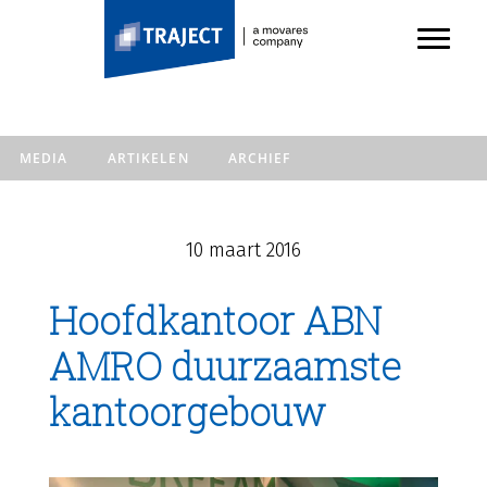
TRAJECT
Door
Toggl
naar
Header
de
Rechts
hoofd
inhoud
MEDIA
ARTIKELEN
ARCHIEF
10 maart 2016
Hoofdkantoor ABN
AMRO duurzaamste
kantoorgebouw