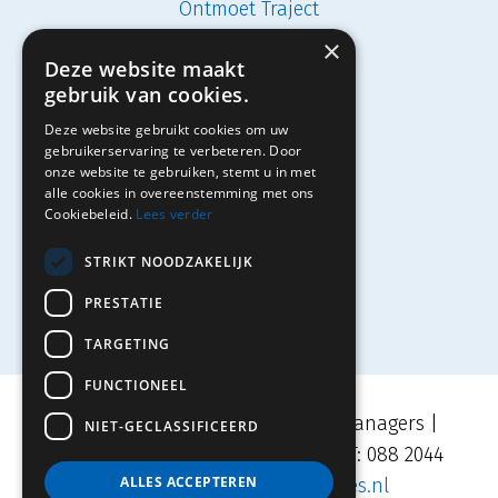
Ontmoet Traject
×
Vacatures
Deze website maakt
gebruik van cookies.
Studenten
Deze website gebruikt cookies om uw
Solliciteren
gebruikerservaring te verbeteren. Door
onze website te gebruiken, stemt u in met
alle cookies in overeenstemming met ons
Cookiebeleid.
Lees verder
Contact
STRIKT NOODZAKELIJK
PRESTATIE
TARGETING
FUNCTIONEEL
Movares | TRAJECT Adviseurs & Managers |
NIET-GECLASSIFICEERD
Velperplein 23, 6811 AH Arnhem | T: 088 2044
ALLES ACCEPTEREN
500 | E:
info.traject@movares.nl