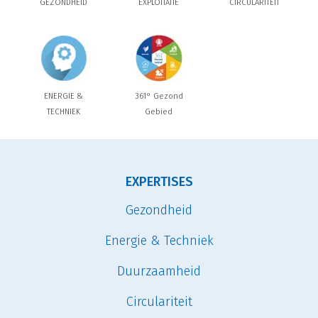
GEZONDHEID
EXPLOITATIE
CIRCULARITEIT
ENERGIE &
361° Gezond
TECHNIEK
Gebied
EXPERTISES
Gezondheid
Energie & Techniek
Duurzaamheid
Circulariteit