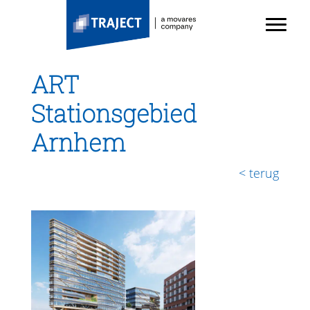
TRAJECT
Door
Toggl
naar
Header
de
Rechts
hoofd
ART
inhoud
Stationsgebied
Arnhem
< terug