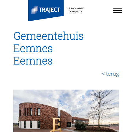
TRAJECT
Door
Toggl
naar
Header
de
Rechts
hoofd
Gemeentehuis
inhoud
Eemnes
Eemnes
< terug