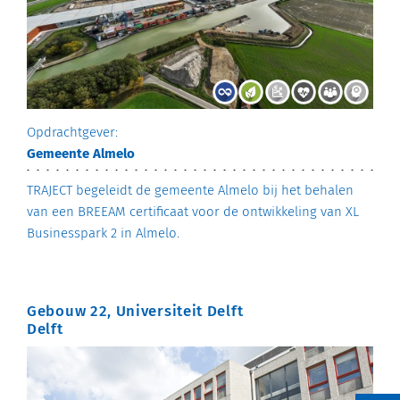
Opdrachtgever:
Gemeente Almelo
TRAJECT begeleidt de gemeente Almelo bij het behalen
van een BREEAM certificaat voor de ontwikkeling van XL
Businesspark 2 in Almelo.
Gebouw 22, Universiteit Delft
Delft