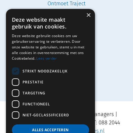
Ontmoet Traject
×
Vacatures
Deze website maakt
gebruik van cookies.
Studenten
Deze website gebruikt cookies om uw
Solliciteren
gebruikerservaring te verbeteren. Door
onze website te gebruiken, stemt u in met
alle cookies in overeenstemming met ons
Cookiebeleid.
Lees verder
Contact
STRIKT NOODZAKELIJK
PRESTATIE
TARGETING
FUNCTIONEEL
Movares | TRAJECT Adviseurs & Managers |
NIET-GECLASSIFICEERD
Velperplein 23, 6811 AH Arnhem | T: 088 2044
ALLES ACCEPTEREN
500 | E:
info.traject@movares.nl