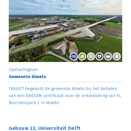
Opdrachtgever:
Gemeente Almelo
TRAJECT begeleidt de gemeente Almelo bij het behalen
van een BREEAM certificaat voor de ontwikkeling van XL
Businesspark 2 in Almelo.
Gebouw 22, Universiteit Delft