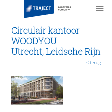
TRAJECT
Door
Toggl
naar
Header
de
Rechts
hoofd
Circulair kantoor
inhoud
WOODYOU
Utrecht, Leidsche Rijn
< terug