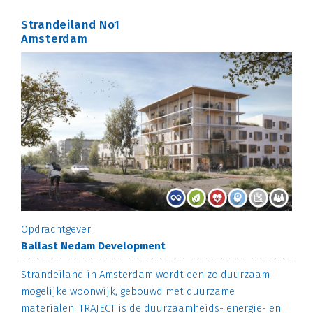
Strandeiland No1
Amsterdam
Opdrachtgever:
Ballast Nedam Development
Strandeiland in Amsterdam wordt een zo duurzaam
mogelijke woonwijk, gebouwd met duurzame
materialen. TRAJECT is de duurzaamheids- energie- en