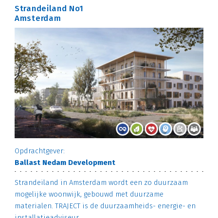
Strandeiland No1
Amsterdam
Opdrachtgever:
Ballast Nedam Development
Strandeiland in Amsterdam wordt een zo duurzaam
mogelijke woonwijk, gebouwd met duurzame
materialen. TRAJECT is de duurzaamheids- energie- en
installatieadviseur.