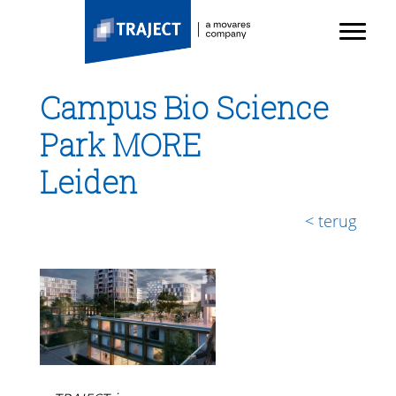
TRAJECT
Door
Toggl
naar
Header
de
Rechts
hoofd
Campus Bio Science
inhoud
Park MORE
Leiden
< terug