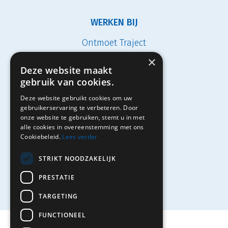
WERKEN BIJ
Ontmoet Traject
×
Vacatures
Deze website maakt
gebruik van cookies.
Studenten
Deze website gebruikt cookies om uw
Solliciteren
gebruikerservaring te verbeteren. Door
onze website te gebruiken, stemt u in met
alle cookies in overeenstemming met ons
Cookiebeleid.
Lees verder
Contact
STRIKT NOODZAKELIJK
PRESTATIE
TARGETING
FUNCTIONEEL