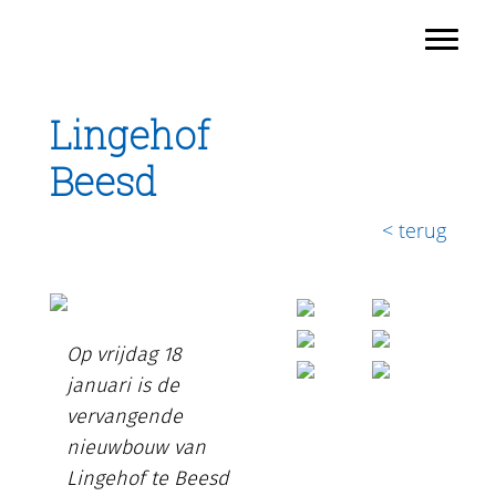
TRAJECT
Door
Toggl
naar
Header
de
Rechts
hoofd
Lingehof
inhoud
Beesd
< terug
Op vrijdag 18
januari is de
vervangende
nieuwbouw van
Lingehof te Beesd