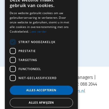
gebruik van cookies.
Studenten
Deze website gebruikt cookies om uw
Solliciteren
gebruikerservaring te verbeteren. Door
onze website te gebruiken, stemt u in met
alle cookies in overeenstemming met ons
Cookiebeleid.
Lees verder
Contact
STRIKT NOODZAKELIJK
PRESTATIE
TARGETING
FUNCTIONEEL
Movares | TRAJECT Adviseurs & Managers |
NIET-GECLASSIFICEERD
Velperplein 23, 6811 AH Arnhem | T: 088 2044
ALLES ACCEPTEREN
500 | E:
info.traject@movares.nl
ALLES AFWIJZEN