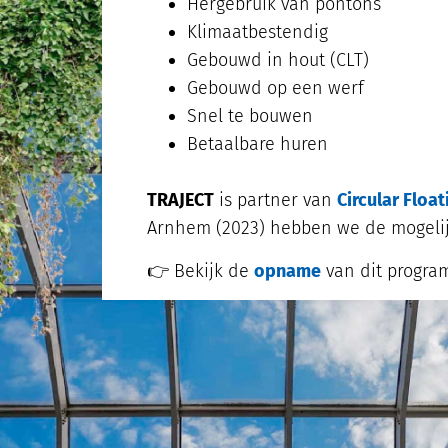
Hergebruik van pontons
Klimaatbestendig
Gebouwd in hout (CLT)
Gebouwd op een werf
Snel te bouwen
Betaalbare huren
TRAJECT
is partner van
Circular Float
Arnhem (2023) hebben we de mogelij
👉 Bekijk de
opname
van dit program