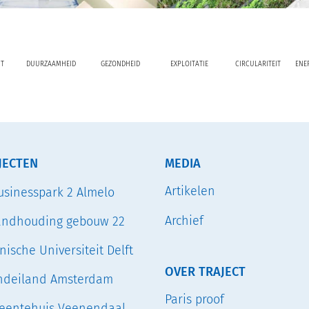
T
DUURZAAMHEID
GEZONDHEID
EXPLOITATIE
CIRCULARITEIT
ENE
JECTEN
MEDIA
Artikelen
usinesspark 2 Almelo
Archief
andhouding gebouw 22
nische Universiteit Delft
OVER TRAJECT
ndeiland Amsterdam
Paris proof
entehuis Veenendaal