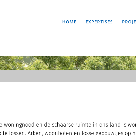
Header
Rechts
HOME
EXPERTISES
PROJ
ge woningnood en de schaarse ruimte in ons land is w
p te lossen. Arken, woonboten en losse gebouwtjes op 