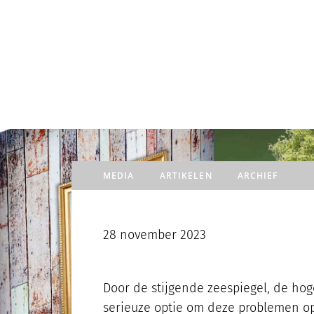
TRAJECT
Door
naar
de
hoofd
inhoud
MEDIA
ARTIKELEN
ARCHIEF
28 november 2023
Door de stijgende zeespiegel, de ho
serieuze optie om deze problemen o