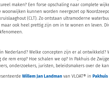
ctureel maken? Een forse opschaling naar complete wij
de woonwijken kunnen worden neergezet op Noordzeepon
 kruislaaghout (CLT). Zo ontstaan ultramoderne waterbu
, maar ook heel prettig zijn om in te wonen en leven. D
rkfenomeen.
in Nederland? Welke concepten zijn er al ontwikkeld? W
 de rem erop? Hoe schalen we op? In Pakhuis de Zwijge
rs, onderzoekers, juristen, beleidsmakers over de kan
esenteerde
Willem Jan Landman
van VLOAT® in
Pakhuis 