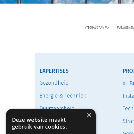
INTEGRALE AANPAK
MANAGEMEN
EXPERTISES
PRO
Gezondheid
XL B
Energie & Techniek
Inst
Duurzaamheid
Tech
×
Deze website maakt
Stra
Circulariteit
gebruik van cookies.
Geme