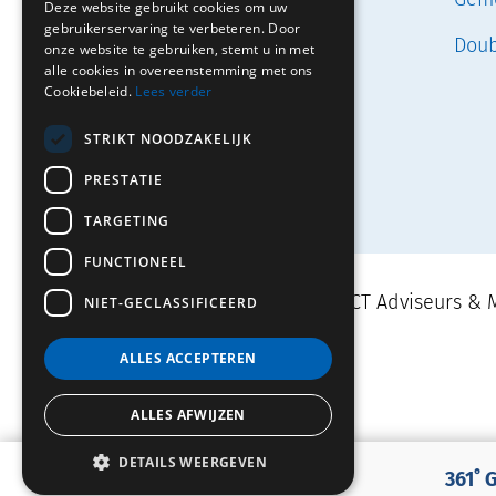
Exploitatie
Deze website gebruikt cookies om uw
gebruikerservaring te verbeteren. Door
Doub
Projectmanagement
onze website te gebruiken, stemt u in met
alle cookies in overeenstemming met ons
Cookiebeleid.
Lees verder
STRIKT NOODZAKELIJK
PRESTATIE
TARGETING
FUNCTIONEEL
Movares | TRAJECT Adviseurs & M
NIET-GECLASSIFICEERD
ALLES ACCEPTEREN
ALLES AFWIJZEN
DETAILS WEERGEVEN
361˚ GEZOND GEBOUW
361˚ 