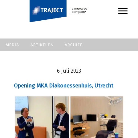
TRAJECT
Door
Toggl
naar
Header
de
Rechts
hoofd
inhoud
MEDIA
ARTIKELEN
ARCHIEF
6 juli 2023
Opening MKA Diakonessenhuis, Utrecht