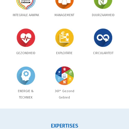
INTEGRALE AANPAK
MANAGEMENT
DUURZAAMHEID
GEZONDHEID
EXPLOITATIE
CIRCULARITEIT
ENERGIE &
361° Gezond
TECHNIEK
Gebied
EXPERTISES