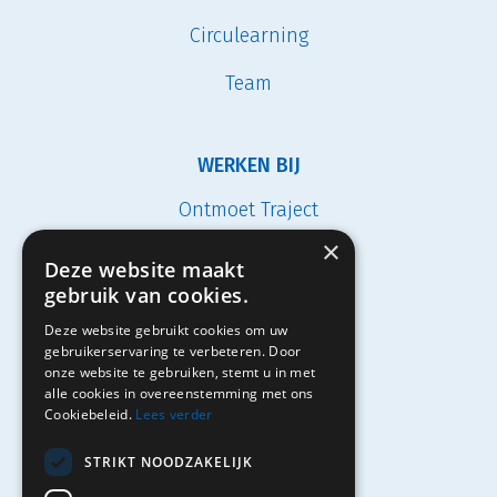
Circulearning
Team
WERKEN BIJ
Ontmoet Traject
×
Vacatures
Deze website maakt
gebruik van cookies.
Studenten
Deze website gebruikt cookies om uw
Solliciteren
gebruikerservaring te verbeteren. Door
onze website te gebruiken, stemt u in met
alle cookies in overeenstemming met ons
Cookiebeleid.
Lees verder
Contact
STRIKT NOODZAKELIJK