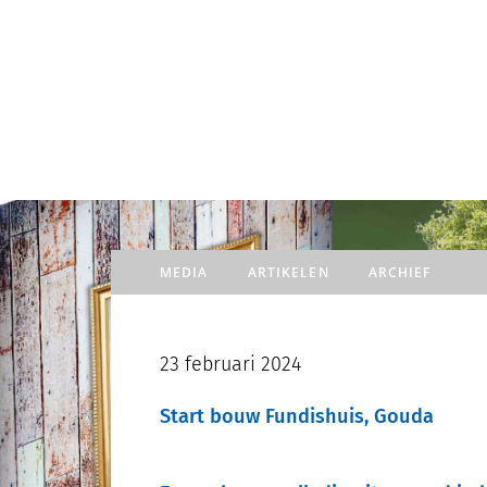
TRAJECT
Door
naar
de
hoofd
inhoud
MEDIA
ARTIKELEN
ARCHIEF
23 februari 2024
Start bouw Fundishuis, Gouda