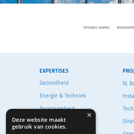
INTEGRALE AANPAK
MANAGEMEN
EXPERTISES
PRO
Gezondheid
XL B
Energie & Techniek
Inst
Duurzaamheid
Tech
×
Deze website maakt
Stra
Circulariteit
gebruik van cookies.
Geme