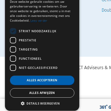
Exploitatie
Deze website gebruikt cookies om uw
gebruikerservaring te verbeteren. Door
Doub
Projectmanagement
onze website te gebruiken, stemt u in met
alle cookies in overeenstemming met ons
Cookiebeleid.
Lees verder
STRIKT NOODZAKELIJK
PRESTATIE
TARGETING
FUNCTIONEEL
Movares | TRAJECT Adviseurs & M
NIET-GECLASSIFICEERD
ALLES ACCEPTEREN
ALLES AFWIJZEN
DETAILS WEERGEVEN
361˚ GEZOND GEBOUW
361˚ 