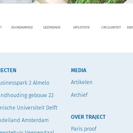
T
DUURZAAMHEID
GEZONDHEID
EXPLOITATIE
CIRCULARITEIT
ENE
JECTEN
MEDIA
Artikelen
usinesspark 2 Almelo
Archief
andhouding gebouw 22
nische Universiteit Delft
OVER TRAJECT
ndeiland Amsterdam
Paris proof
entehuis Veenendaal