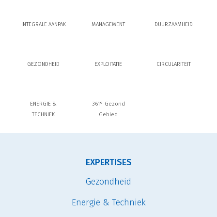
INTEGRALE AANPAK
MANAGEMENT
DUURZAAMHEID
GEZONDHEID
EXPLOITATIE
CIRCULARITEIT
ENERGIE &
361° Gezond
TECHNIEK
Gebied
EXPERTISES
Gezondheid
Energie & Techniek