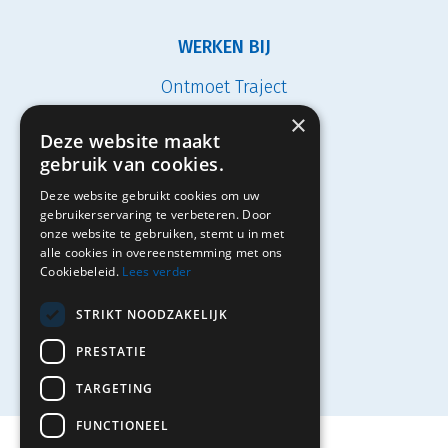
WERKEN BIJ
Ontmoet Traject
×
Vacatures
Deze website maakt
gebruik van cookies.
Studenten
Deze website gebruikt cookies om uw
Solliciteren
gebruikerservaring te verbeteren. Door
onze website te gebruiken, stemt u in met
alle cookies in overeenstemming met ons
Cookiebeleid.
Lees verder
Contact
STRIKT NOODZAKELIJK
PRESTATIE
TARGETING
FUNCTIONEEL