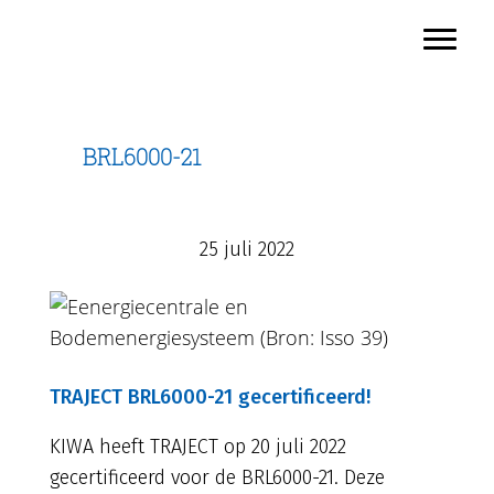
TRAJECT
Door
Toggl
naar
Header
de
Rechts
hoofd
inhoud
BRL6000-21
25 juli 2022
TRAJECT BRL6000-21 gecertificeerd!
KIWA heeft TRAJECT op 20 juli 2022
gecertificeerd voor de BRL6000-21. Deze