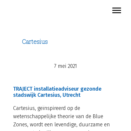
TRAJECT
Door
Toggl
naar
Header
de
Rechts
hoofd
inhoud
Cartesius
7 mei 2021
TRAJECT installatieadviseur gezonde
stadswijk Cartesius, Utrecht
Cartesius, geïnspireerd op de
wetenschappelijke theorie van de Blue
Zones, wordt een levendige, duurzame en