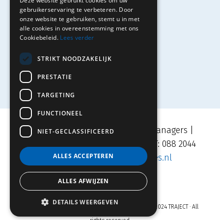
Deze website gebruikt cookies om uw
Solliciteren
gebruikerservaring te verbeteren. Door
onze website te gebruiken, stemt u in met
alle cookies in overeenstemming met ons
Cookiebeleid.
Lees verder
Contact
STRIKT NOODZAKELIJK
PRESTATIE
TARGETING
FUNCTIONEEL
Movares | TRAJECT Adviseurs & Managers |
NIET-GECLASSIFICEERD
Velperplein 23, 6811 AH Arnhem | T: 088 2044
ALLES ACCEPTEREN
500 | E:
info.traject@movares.nl
ALLES AFWIJZEN
DETAILS WEERGEVEN
DISCLAIMER
-
PRIVACYVERKLARING EN COOKIES
· © 2024 TRAJECT · All