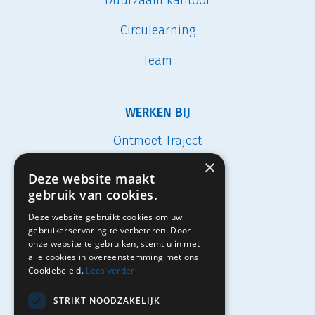
Duurzaam kantoor
Circulearning
Team
WERKEN BIJ
Ontmoet Traject
×
Vacatures
Deze website maakt
gebruik van cookies.
Studenten
Deze website gebruikt cookies om uw
Solliciteren
gebruikerservaring te verbeteren. Door
onze website te gebruiken, stemt u in met
alle cookies in overeenstemming met ons
Cookiebeleid.
Lees verder
Contact
STRIKT NOODZAKELIJK