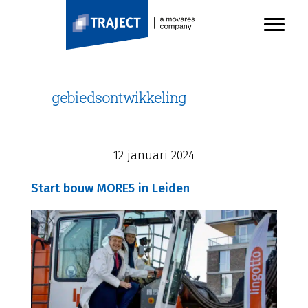
TRAJECT
Door
Toggl
naar
Header
de
Rechts
hoofd
inhoud
gebiedsontwikkeling
12 januari 2024
Start bouw MORE5 in Leiden